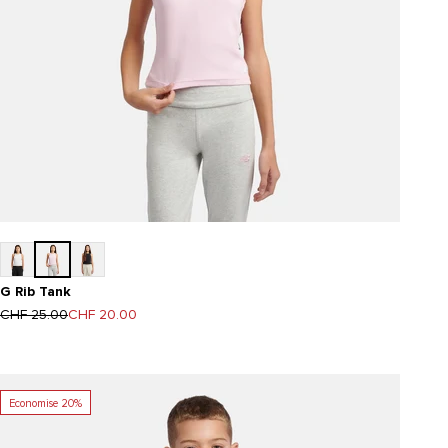
G Rib Tank
Prix normal
Prix de vente
CHF 25.00
CHF 20.00
Economise 20%