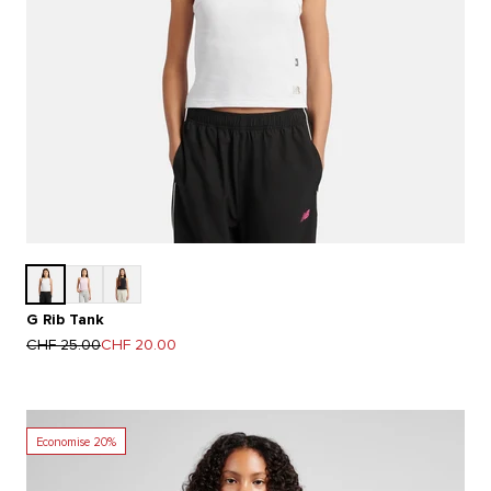
G Rib Tank
Prix normal
Prix de vente
CHF 25.00
CHF 20.00
Economise 20%