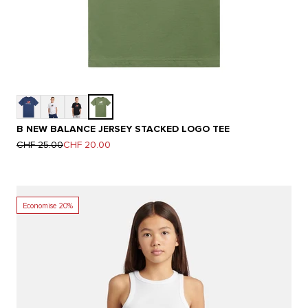
B NEW BALANCE JERSEY STACKED LOGO TEE
Prix normal
Prix de vente
CHF 25.00
CHF 20.00
Economise 20%