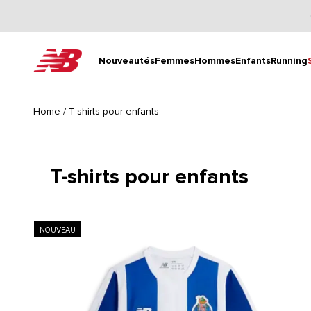
Passer au contenu
New Balance
Nouveautés
Femmes
Hommes
Enfants
Running
Home
/
T-shirts pour enfants
T-shirts pour enfants
NOUVEAU