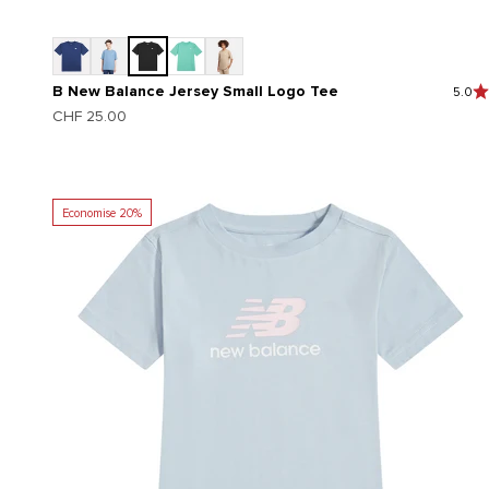
B New Balance Jersey Small Logo Tee
5.0
Prix de vente
CHF 25.00
Economise 20%