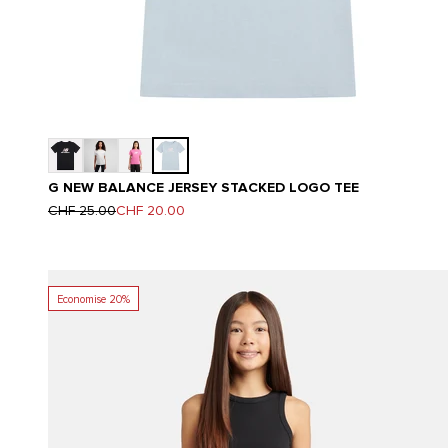
G NEW BALANCE JERSEY STACKED LOGO TEE
Prix normal
Prix de vente
CHF 25.00
CHF 20.00
Economise 20%