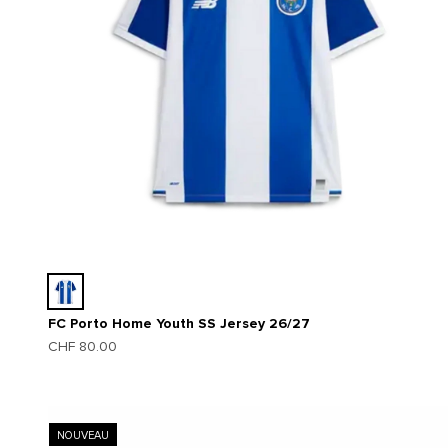
FC Porto Home Youth SS Jersey 26/27
Prix de vente
CHF 80.00
NOUVEAU