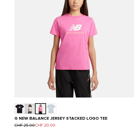
G NEW BALANCE JERSEY STACKED LOGO TEE
Prix normal
Prix de vente
CHF 25.00
CHF 20.00