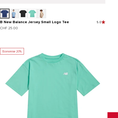
B New Balance Jersey Small Logo Tee
5.0
Prix de vente
CHF 25.00
Economise 20%