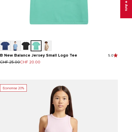
★ Avis
B New Balance Jersey Small Logo Tee
5.0
Prix normal
Prix de vente
CHF 25.00
CHF 20.00
Economise 20%