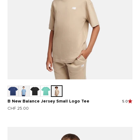
B New Balance Jersey Small Logo Tee
5.0
Prix de vente
CHF 25.00