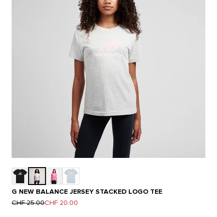
G NEW BALANCE JERSEY STACKED LOGO TEE
Prix normal
Prix de vente
CHF 25.00
CHF 20.00