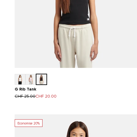
G Rib Tank
Prix normal
Prix de vente
CHF 25.00
CHF 20.00
Economise 20%