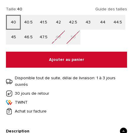
Taille:
40
Guide des tailles
40
40.5
41.5
42
42.5
43
44
44.5
45
46.5
47.5
49
50
Ajouter au panier
Disponible tout de suite, délai de livraison: 1 à 3 jours
ouvrés
30 jours de retour
TWINT
Achat sur facture
Description