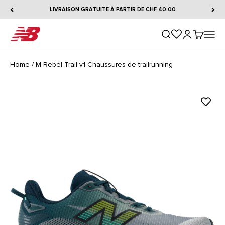
Passer au contenu
LIVRAISON GRATUITE À PARTIR DE CHF 40.00
New Balance
Ouvrir la recherche
Ouvrir le comp
Voir le pa
Ouvrir 
Home
/
M Rebel Trail v1 Chaussures de trailrunning