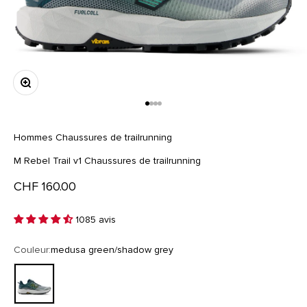
Zoomer sur l'image
Aller à l'élément 1
Aller à l'élément 2
Aller à l'élément 3
Aller à l'élément 4
Hommes
Chaussures de trailrunning
M Rebel Trail v1 Chaussures de trailrunning
Prix de vente
CHF 160.00
1085 avis
Couleur:
medusa green/shadow grey
medusa green/shadow grey