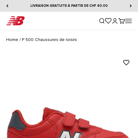
Passer au contenu
LIVRAISON GRATUITE À PARTIR DE CHF 40.00
New Balance
Ouvrir la recherche
Ouvrir le comp
Voir le pa
Ouvrir 
Home
/
P 500 Chaussures de loisirs