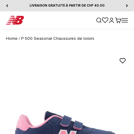
Passer au contenu
LIVRAISON GRATUITE À PARTIR DE CHF 40.00
New Balance
Ouvrir la recherche
Ouvrir le comp
Voir le pa
Ouvrir 
Home
/
P 500 Seasonal Chaussures de loisirs