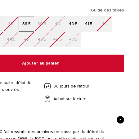
Guide des tailles
38
38.5
39.5
40
40.5
41.5
42
44.5
45
45.5
46.5
47.5
Ajouter au panier
e suite, délai de
30 jours de retour
ours ouvrés
Achat sur facture
0 fait ressortir des archives un classique du début du
origine en 1999, la 1000 incarnait le style audacieux et