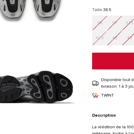
Taille:
38.5
36
37
37.5
42.5
43
44
Disponible tout d
livraison: 1 à 3 j
TWINT
Description
La réédition de la 100
millénaire. Sortie à l'