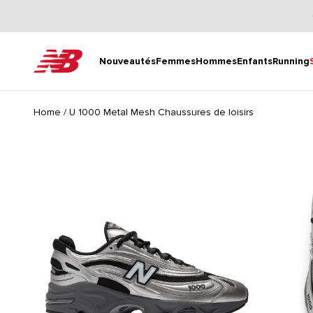
Passer au contenu
New Balance
Nouveautés
Femmes
Hommes
Enfants
Running
Home
/
U 1000 Metal Mesh Chaussures de loisirs