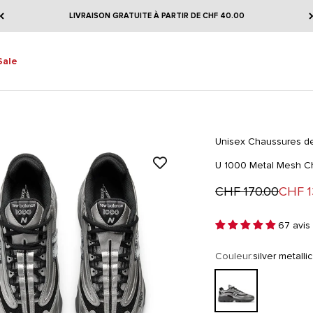
LIVRAISON GRATUITE À PARTIR DE CHF 40.00
Sale
Unisex Chaussures de 
U 1000 Metal Mesh Ch
Prix normal
Prix d
CHF 170.00
CHF 1
67 avis
Couleur:
silver metallic
silver metallic