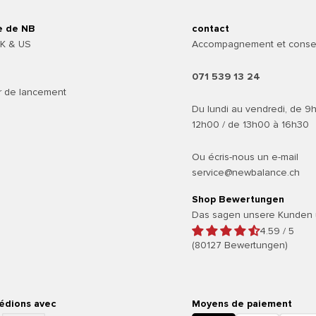
e de NB
contact
UK & US
Accompagnement et consei
071 539 13 24
r de lancement
Du lundi au vendredi, de 9
12h00 / de 13h00 à 16h30
Ou écris-nous un e-mail
service@newbalance.ch
Shop Bewertungen
Das sagen unsere Kunden 
4.59 / 5
(80127 Bewertungen)
édions avec
Moyens de paiement