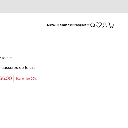
Ouvrir la recherche
Ouvrir le compt
Voir le pan
New Balance
Français
loisirs
aussures de loisirs
e vente
36.00
Economise 20%