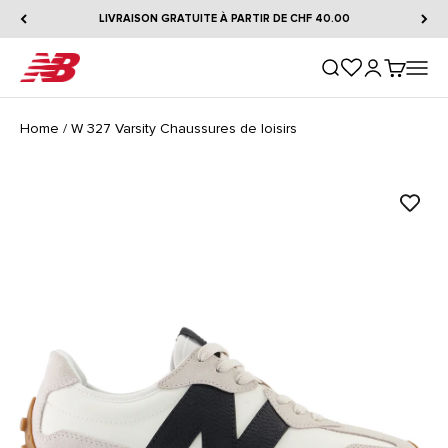
Passer au contenu
LIVRAISON GRATUITE À PARTIR DE CHF 40.00
New Balance
Ouvrir la recherche
Ouvrir le comp
Voir le pa
Ouvrir 
Home
/
W 327 Varsity Chaussures de loisirs