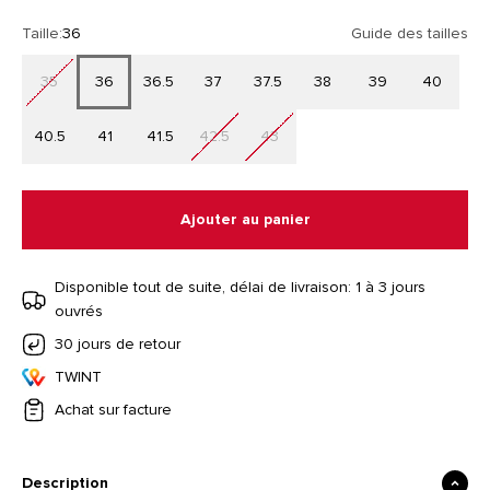
Taille:
36
Guide des tailles
35
36
36.5
37
37.5
38
39
40
40.5
41
41.5
42.5
43
Ajouter au panier
Disponible tout de suite, délai de livraison: 1 à 3 jours
ouvrés
30 jours de retour
TWINT
Achat sur facture
Description