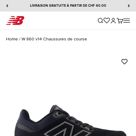
Passer au contenu
LIVRAISON GRATUITE À PARTIR DE CHF 40.00
New Balance
Ouvrir la recherche
Ouvrir le comp
Voir le pa
Ouvrir 
Home
/
W 860 v14 Chaussures de course