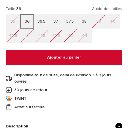
Taille:
36
Guide des tailles
35
36
36.5
37
37.5
38
39
40
40.5
41
41.5
42.5
43
44
Ajouter au panier
Disponible tout de suite, délai de livraison: 1 à 3 jours
ouvrés
30 jours de retour
TWINT
Achat sur facture
Description