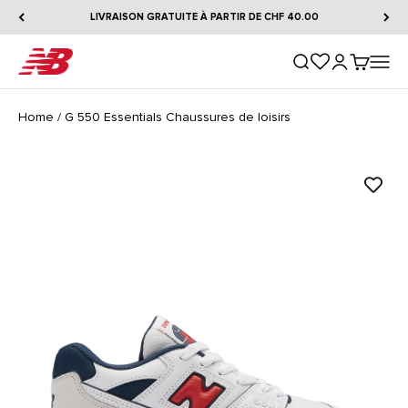
Passer au contenu
LIVRAISON GRATUITE À PARTIR DE CHF 40.00
New Balance
Ouvrir la recherche
Ouvrir le comp
Voir le pa
Ouvrir 
Home
/
G 550 Essentials Chaussures de loisirs