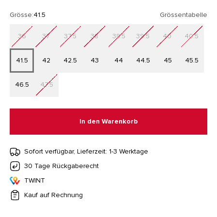
Grösse:
41.5
Grössentabelle
36
37
37.5
38
38.5
39.5
40
40.5
41.5
42
42.5
43
44
44.5
45
45.5
46.5
47.5
In den Warenkorb
Sofort verfügbar, Lieferzeit: 1-3 Werktage
30 Tage Rückgaberecht
TWINT
Kauf auf Rechnung