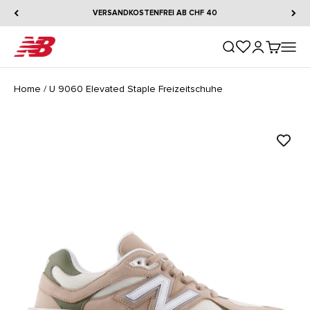
Zum Inhalt springen
VERSANDKOSTENFREI AB CHF 40
New Balance
Suche öffnen
Kundenkontos
Warenkorb
Naviga
Home
/
U 9060 Elevated Staple Freizeitschuhe