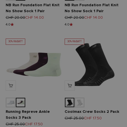
NB Run Foundation Flat Knit
NB Run Foundation Flat Knit
No Show Sock 1 Pair
No Show Sock 1 Pair
Regulärer Preis
Angebot
Regulärer Preis
Angebot
CHF 20.00
CHF 14.00
CHF 20.00
CHF 14.00
4.0
4.0
30% RABATT
30% RABATT
Running Repreve Ankle
Coolmax Crew Socks 2 Pack
Socks 3 Pack
Regulärer Preis
Angebot
CHF 25.00
CHF 17.50
Regulärer Preis
Angebot
CHF 25.00
CHF 17.50