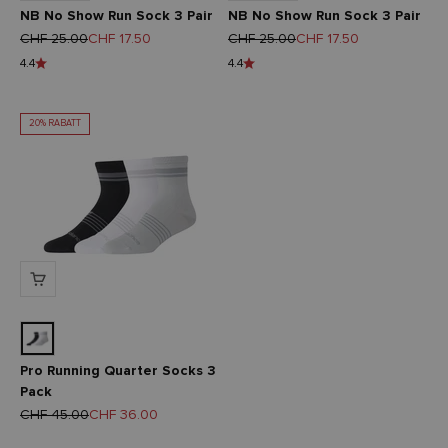
NB No Show Run Sock 3 Pair
NB No Show Run Sock 3 Pair
Regulärer Preis
Angebot
Regulärer Preis
Angebot
CHF 25.00
CHF 17.50
CHF 25.00
CHF 17.50
4.4
4.4
20% RABATT
Pro Running Quarter Socks 3
Pack
Regulärer Preis
Angebot
CHF 45.00
CHF 36.00