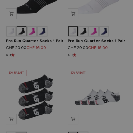
Pro Run Quarter Socks 1 Pair
Pro Run Quarter Socks 1 Pair
Regulärer Preis
Angebot
Regulärer Preis
Angebot
CHF 20.00
CHF 16.00
CHF 20.00
CHF 16.00
4.9
4.9
30% RABATT
30% RABATT