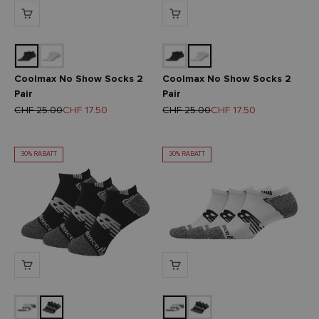
Coolmax No Show Socks 2
Coolmax No Show Socks 2
Pair
Pair
Regulärer Preis
Angebot
Regulärer Preis
Angebot
CHF 25.00
CHF 17.50
CHF 25.00
CHF 17.50
30% RABATT
30% RABATT