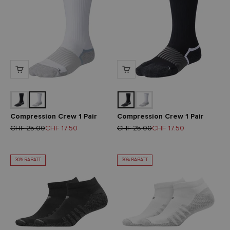
Compression Crew 1 Pair
Compression Crew 1 Pair
Regulärer Preis
Angebot
Regulärer Preis
Angebot
CHF 25.00
CHF 17.50
CHF 25.00
CHF 17.50
30% RABATT
30% RABATT