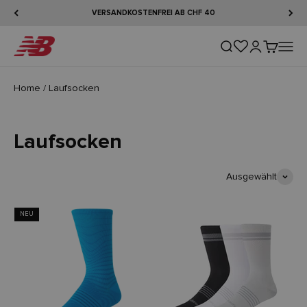
Zum Inhalt springen
VERSANDKOSTENFREI AB CHF 40
New Balance
Suche öffnen
Kundenkontos
Warenkorb
Naviga
Home
/
Laufsocken
Laufsocken
Ausgewählt
NEU