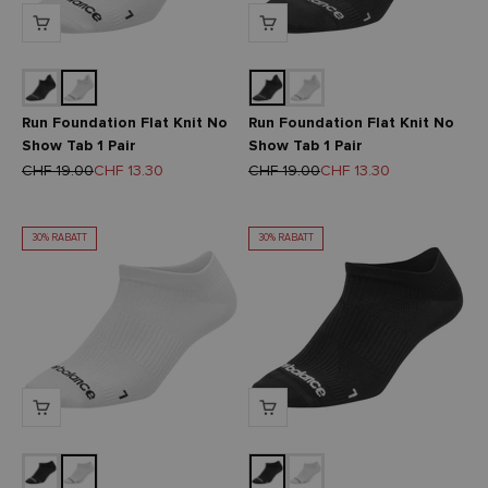
Run Foundation Flat Knit No
Run Foundation Flat Knit No
Show Tab 1 Pair
Show Tab 1 Pair
Regulärer Preis
Angebot
Regulärer Preis
Angebot
CHF 19.00
CHF 13.30
CHF 19.00
CHF 13.30
30% RABATT
30% RABATT