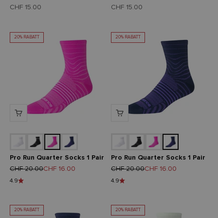
Angebot
Angebot
CHF 15.00
CHF 15.00
20% RABATT
20% RABATT
Pro Run Quarter Socks 1 Pair
Pro Run Quarter Socks 1 Pair
Regulärer Preis
Angebot
Regulärer Preis
Angebot
CHF 20.00
CHF 16.00
CHF 20.00
CHF 16.00
4.9
4.9
20% RABATT
20% RABATT