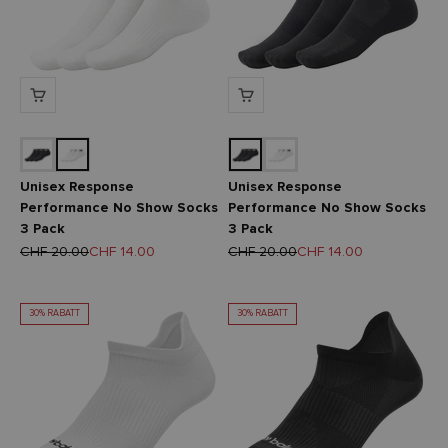
Unisex Response
Unisex Response
Performance No Show Socks
Performance No Show Socks
3 Pack
3 Pack
Regulärer Preis
Angebot
Regulärer Preis
Angebot
CHF 20.00
CHF 14.00
CHF 20.00
CHF 14.00
30% RABATT
30% RABATT