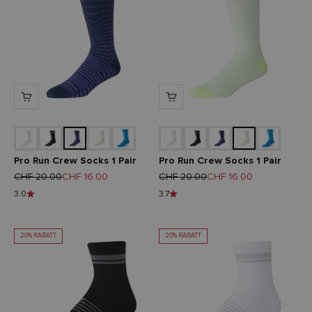
Pro Run Crew Socks 1 Pair
Pro Run Crew Socks 1 Pair
Regulärer Preis
Angebot
Regulärer Preis
Angebot
CHF 20.00
CHF 16.00
CHF 20.00
CHF 16.00
3.0
3.7
20% RABATT
20% RABATT