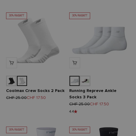
30% RABATT
30% RABATT
Coolmax Crew Socks 2 Pack
Running Repreve Ankle
Socks 3 Pack
Regulärer Preis
Angebot
CHF 25.00
CHF 17.50
Regulärer Preis
Angebot
CHF 25.00
CHF 17.50
4.4
30% RABATT
30% RABATT