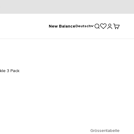
Suche öffnen
Kundenkontose
Warenkorb
New Balance
Deutsch
kle 3 Pack
Grössentabelle