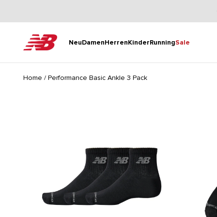
Zum Inhalt springen
New Balance
Neu
Damen
Herren
Kinder
Running
Sale
Home
/
Performance Basic Ankle 3 Pack