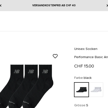
VERSANDKOSTENFREI AB CHF 40
Unisex Socken
Performance Basic An
Angebot
CHF 15.00
Farbe:
black
black
white
Grösse:
S