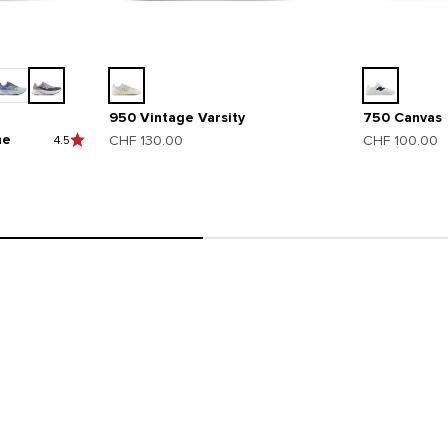
950 Vintage Varsity
750 Canvas
he
Angebot
Angebot
CHF 130.00
CHF 100.00
4.5
9060
Futuristisches Design der Y2K-Är