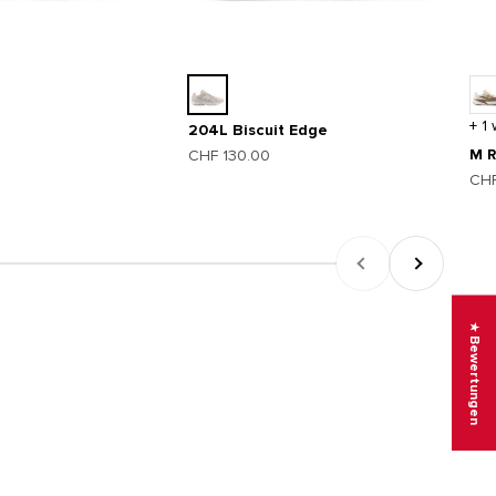
+ 1
204L Biscuit Edge
Angebot
M R
CHF 130.00
Ang
CHF
Zurück
Vor
★ Bewertungen
a, gemacht für heute