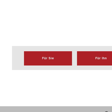
Für Sie
Für Ihn
Ellipse
Für Läufe, die sich leicht anfühlen
Für Sie
Für Ihn