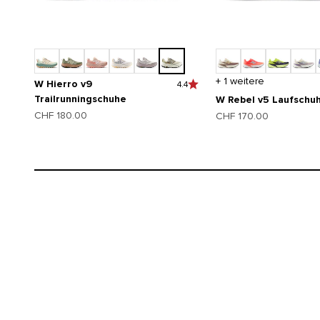
+ 1 weitere
W Hierro v9
4.4
Trailrunningschuhe
W Rebel v5 Laufschu
Angebot
CHF 180.00
Angebot
CHF 170.00
SuperComp Elite v6
Built for race day