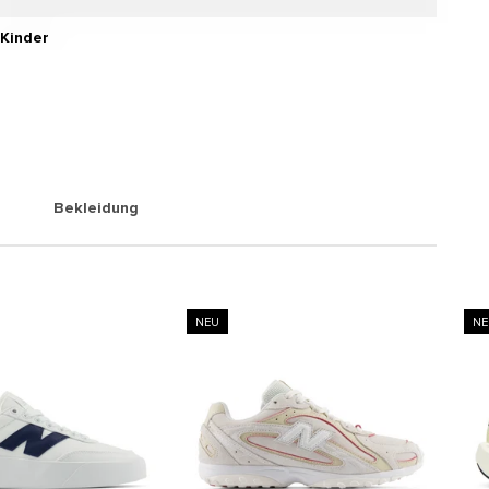
Kinder
Bekleidung
NEU
NE