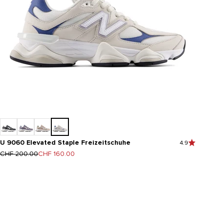
U 9060 Elevated Staple Freizeitschuhe
4.9
Regulärer Preis
Angebot
CHF 200.00
CHF 160.00