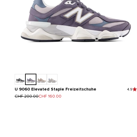
U 9060 Elevated Staple Freizeitschuhe
4.9
Regulärer Preis
Angebot
CHF 200.00
CHF 160.00