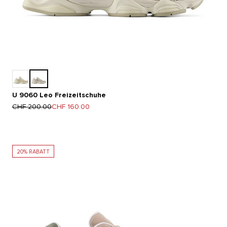
U 9060 Leo Freizeitschuhe
Regulärer Preis
Angebot
CHF 200.00
CHF 160.00
20% RABATT