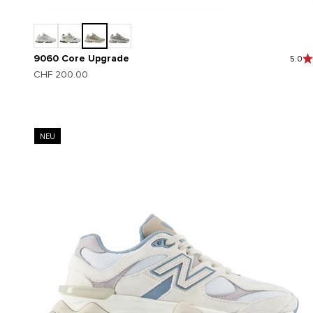
9060 Core Upgrade
5.0
Angebot
CHF 200.00
NEU