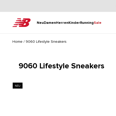
Zum Inhalt springen
New Balance
Neu
Damen
Herren
Kinder
Running
Sale
Home
/
9060 Lifestyle Sneakers
9060 Lifestyle Sneakers
NEU