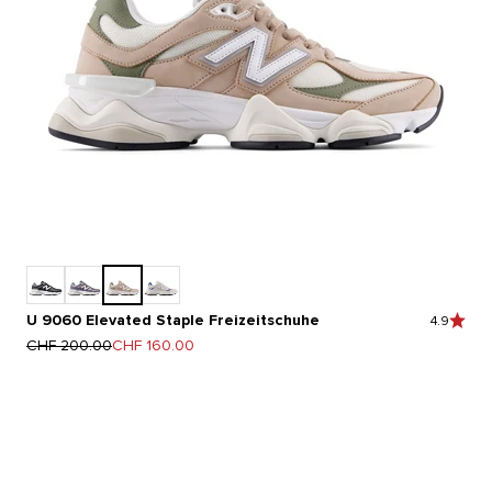
U 9060 Elevated Staple Freizeitschuhe
4.9
Regulärer Preis
Angebot
CHF 200.00
CHF 160.00