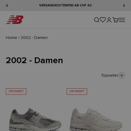
Zum Inhalt springen
VERSANDKOSTENFREI AB CHF 40
New Balance
Suche öffnen
Kundenkontos
Warenkorb
Naviga
Home
/
2002 - Damen
2002 - Damen
Topseller
20% RABATT
20% RABATT