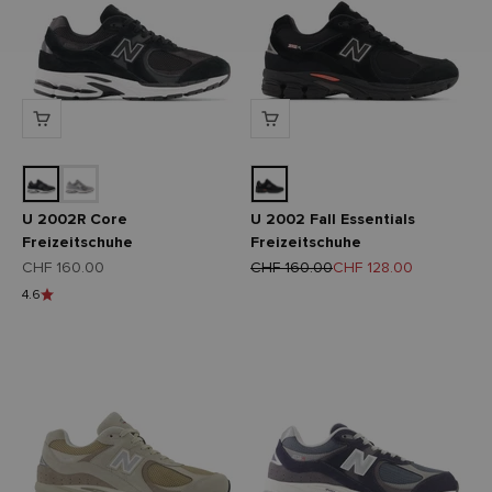
U 2002R Core
U 2002 Fall Essentials
Freizeitschuhe
Freizeitschuhe
Angebot
Regulärer Preis
Angebot
CHF 160.00
CHF 160.00
CHF 128.00
4.6