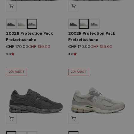
2002R Protection Pack
2002R Protection Pack
Freizeitschuhe
Freizeitschuhe
Regulärer Preis
Angebot
Regulärer Preis
Angebot
CHF 170.00
CHF 136.00
CHF 170.00
CHF 136.00
4.8
4.8
20% RABATT
20% RABATT