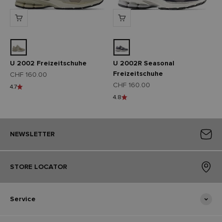
U 2002 Freizeitschuhe
U 2002R Seasonal
Freizeitschuhe
Angebot
CHF 160.00
Angebot
CHF 160.00
4.7
4.8
NEWSLETTER
STORE LOCATOR
Service