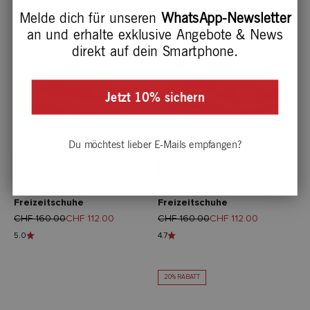
Melde dich für unseren
WhatsApp-Newsletter
30% RABATT
30% RABATT
an und erhalte exklusive Angebote & News
direkt auf dein Smartphone.
Jetzt 10% sichern
Du möchtest lieber E-Mails empfangen?
U 2002 Smart Core
U 2002 Seasonal Essentials
Freizeitschuhe
Freizeitschuhe
Regulärer Preis
Angebot
Regulärer Preis
Angebot
CHF 160.00
CHF 112.00
CHF 160.00
CHF 112.00
5.0
4.7
20% RABATT