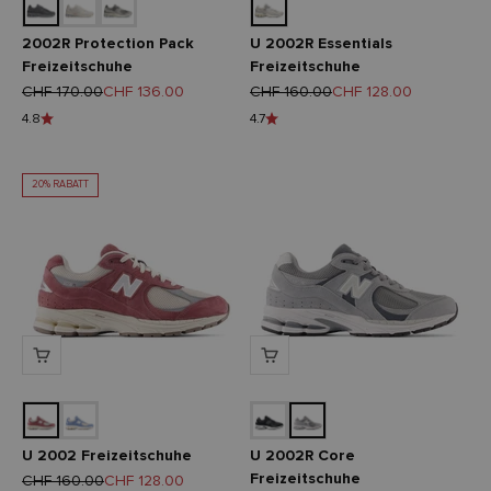
2002R Protection Pack
U 2002R Essentials
Freizeitschuhe
Freizeitschuhe
Regulärer Preis
Angebot
Regulärer Preis
Angebot
CHF 170.00
CHF 136.00
CHF 160.00
CHF 128.00
4.8
4.7
20% RABATT
U 2002 Freizeitschuhe
U 2002R Core
Freizeitschuhe
Regulärer Preis
Angebot
CHF 160.00
CHF 128.00