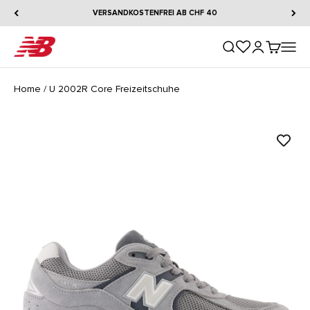
Zum Inhalt springen
VERSANDKOSTENFREI AB CHF 40
New Balance
Suche öffnen
Kundenkontos
Warenkorb
Naviga
Home
/
U 2002R Core Freizeitschuhe