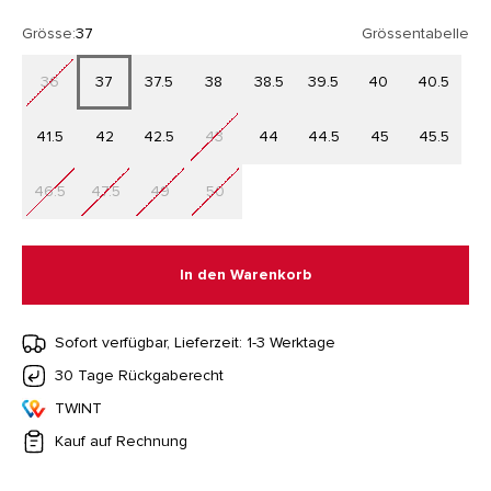
Grösse:
37
Grössentabelle
36
37
37.5
38
38.5
39.5
40
40.5
41.5
42
42.5
43
44
44.5
45
45.5
46.5
47.5
49
50
In den Warenkorb
Sofort verfügbar, Lieferzeit: 1-3 Werktage
30 Tage Rückgaberecht
TWINT
Kauf auf Rechnung