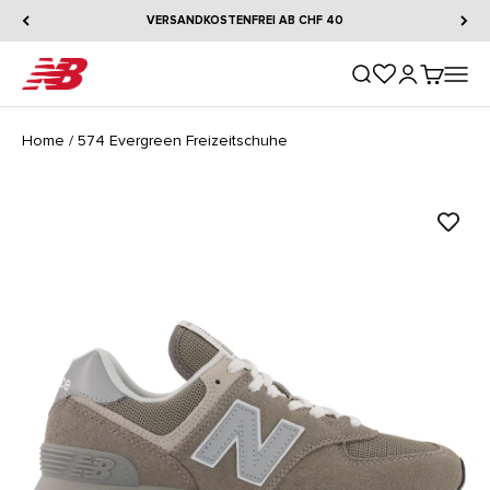
Zum Inhalt springen
VERSANDKOSTENFREI AB CHF 40
New Balance
Suche öffnen
Kundenkontos
Warenkorb
Naviga
Home
/
574 Evergreen Freizeitschuhe