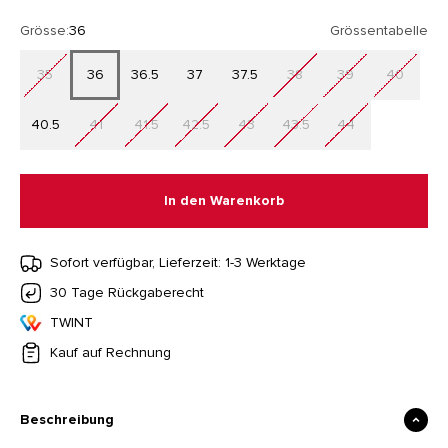
Grösse:
36
Grössentabelle
35
36
36.5
37
37.5
38
39
40
40.5
41
41.5
42.5
43
43.5
44
In den Warenkorb
Sofort verfügbar, Lieferzeit: 1-3 Werktage
30 Tage Rückgaberecht
TWINT
Kauf auf Rechnung
Beschreibung