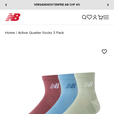
Zum Inhalt springen
VERSANDKOSTENFREI AB CHF 40
New Balance
Suche öffnen
Kundenkontos
Warenkorb
Naviga
Home
/
Active Quarter Socks 3 Pack