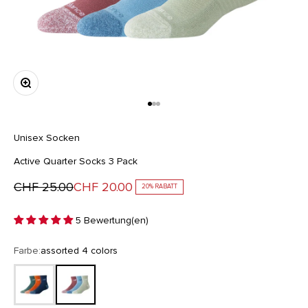
Bild vergrößern
Gehe zu Element 1
Gehe zu Element 2
Gehe zu Element 3
Unisex Socken
Active Quarter Socks 3 Pack
Regulärer Preis
Angebot
CHF 25.00
CHF 20.00
20% RABATT
5 Bewertung(en)
Farbe:
assorted 4 colors
assorted 5 colors
assorted 4 colors