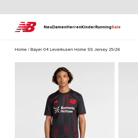
Zum Inhalt springen
New Balance
Neu
Damen
Herren
Kinder
Running
Sale
Home
/
Bayer 04 Leverkusen Home SS Jersey 25/26