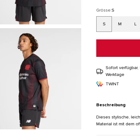
Grösse:
S
S
M
L
Sofort verfügbar, 
Werktage
TWINT
Beschreibung
Dieses stylische, lei
Material ist mit dem o