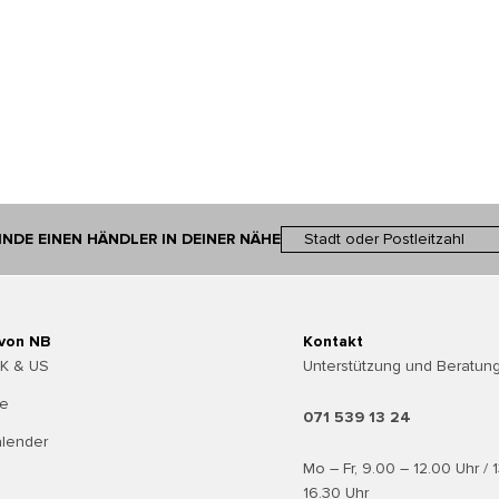
INDE EINEN HÄNDLER IN DEINER NÄHE
 von NB
Kontakt
UK & US
Unterstützung und Beratung
te
071 539 13 24
alender
Mo – Fr, 9.00 – 12.00 Uhr / 
16.30 Uhr