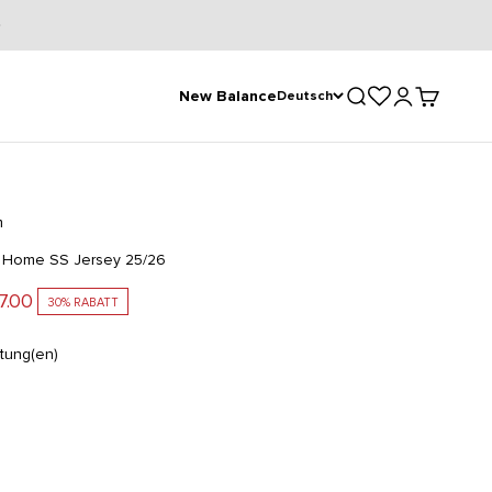
Suche öffnen
Kundenkontose
Warenkorb
New Balance
Deutsch
m
 Home SS Jersey 25/26
ot
7.00
30% RABATT
tung(en)