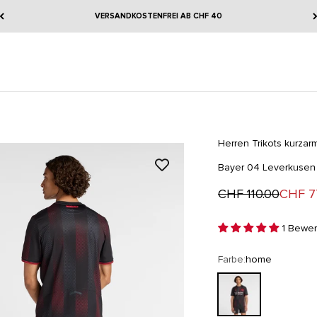
VERSANDKOSTENFREI AB CHF 40
Herren
Trikots kurzar
Bayer 04 Leverkusen
Regulärer Preis
Angeb
CHF 110.00
CHF 7
1 Bewer
Farbe:
home
home