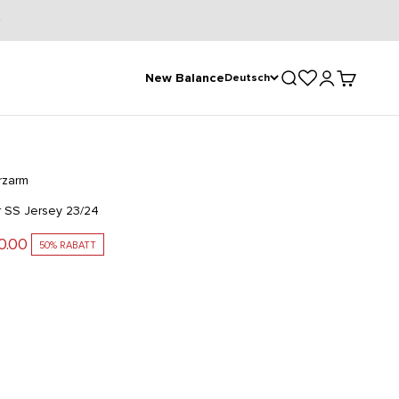
Suche öffnen
Kundenkontose
Warenkorb
New Balance
Deutsch
urzarm
 SS Jersey 23/24
ot
0.00
50% RABATT