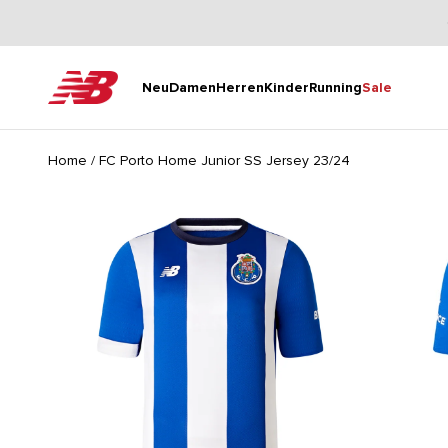
Zum Inhalt springen
New Balance
Neu
Damen
Herren
Kinder
Running
Sale
Home
/
FC Porto Home Junior SS Jersey 23/24