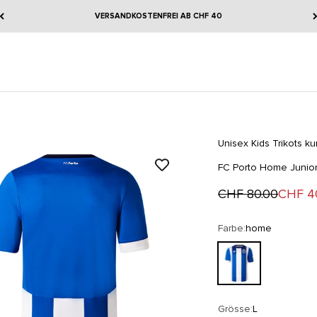
VERSANDKOSTENFREI AB CHF 40
Unisex Kids Trikots k
FC Porto Home Junior
Regulärer Preis
Angeb
CHF 80.00
CHF 4
Farbe:
home
home
Grösse:
L