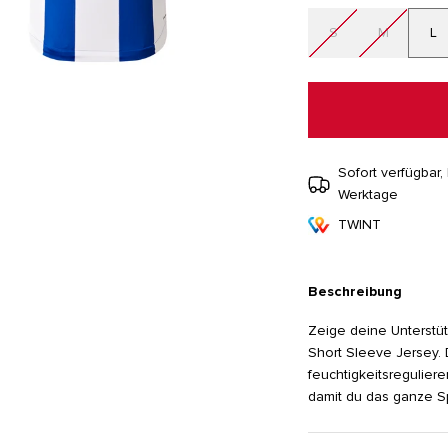
S
M
L
Sofort verfügbar, 
Werktage
TWINT
Beschreibung
Zeige deine Unterstü
Short Sleeve Jersey. 
feuchtigkeitsregulie
damit du das ganze Sp