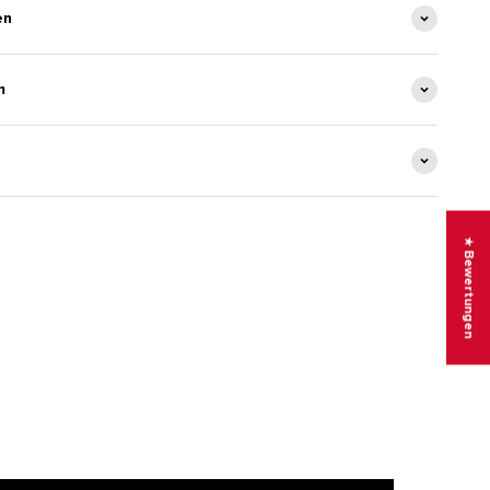
en
m
★ Bewertungen