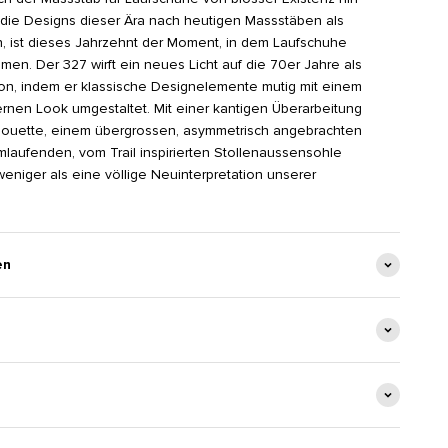
 die Designs dieser Ära nach heutigen Massstäben als
n, ist dieses Jahrzehnt der Moment, in dem Laufschuhe
amen. Der 327 wirft ein neues Licht auf die 70er Jahre als
ion, indem er klassische Designelemente mutig mit einem
rnen Look umgestaltet. Mit einer kantigen Überarbeitung
lhouette, einem übergrossen, asymmetrisch angebrachten
laufenden, vom Trail inspirierten Stollenaussensohle
weniger als eine völlige Neuinterpretation unserer
en