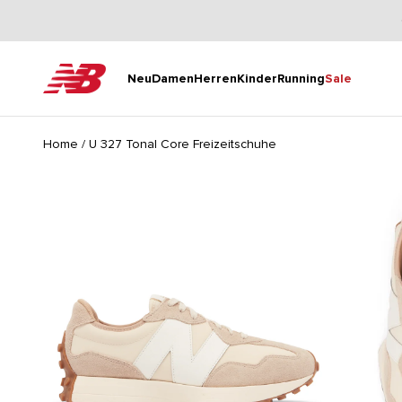
Zum Inhalt springen
New Balance
Neu
Damen
Herren
Kinder
Running
Sale
Home
/
U 327 Tonal Core Freizeitschuhe