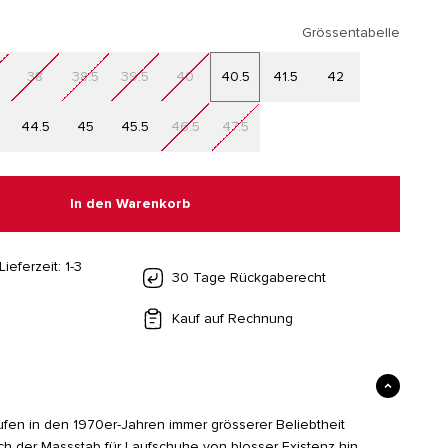
Grössentabelle
38
38.5
39.5
40
40.5
41.5
42
44.5
45
45.5
46.5
47.5
In den Warenkorb
Lieferzeit: 1-3
30 Tage Rückgaberecht
Kauf auf Rechnung
laufen in den 1970er-Jahren immer grösserer Beliebtheit
sich der Massstab für Laufschuhe von blosser Existenz hin