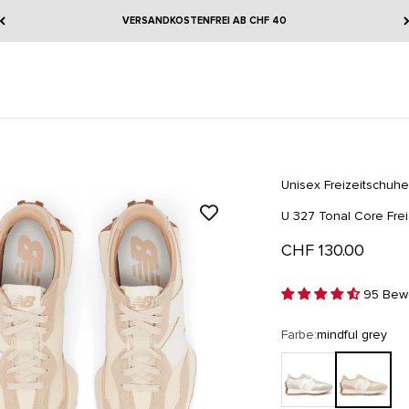
VERSANDKOSTENFREI AB CHF 40
Unisex Freizeitschuhe
U 327 Tonal Core Fre
Angebot
CHF 130.00
95 Bew
Farbe:
mindful grey
rain cloud
mindful grey