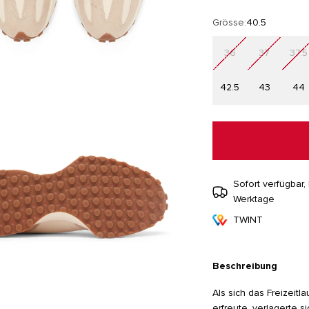
Grösse:
40.5
36
37
37.5
42.5
43
44
Sofort verfügbar, 
Werktage
TWINT
Beschreibung
Als sich das Freizeit
erfreute, verlagerte 