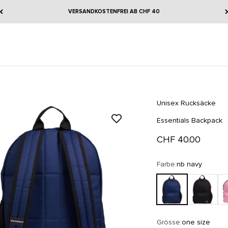
VERSANDKOSTENFREI AB CHF 40
Unisex Rucksäcke
Essentials Backpack
Angebot
CHF 40.00
Farbe:
nb navy
nb navy
black
pin
Grösse:
one size