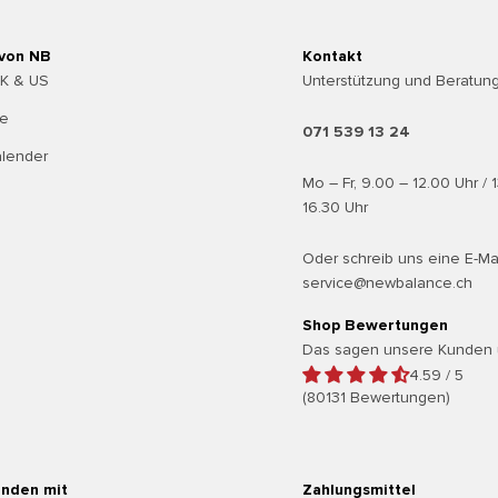
 von NB
Kontakt
UK & US
Unterstützung und Beratung
te
071 539 13 24
alender
Mo – Fr, 9.00 – 12.00 Uhr / 
16.30 Uhr
Oder schreib uns eine E-Ma
service@newbalance.ch
Shop Bewertungen
Das sagen unsere Kunden 
4.59 / 5
(80131 Bewertungen)
enden mit
Zahlungsmittel