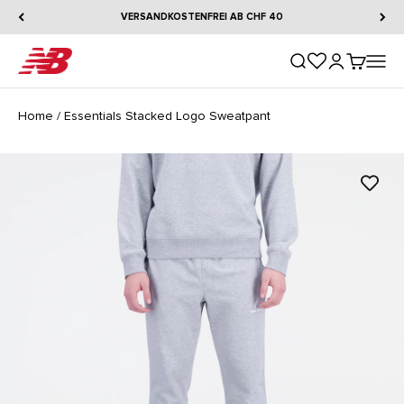
Zum Inhalt springen
VERSANDKOSTENFREI AB CHF 40
New Balance
Suche öffnen
Kundenkontos
Warenkorb
Naviga
Home
/
Essentials Stacked Logo Sweatpant