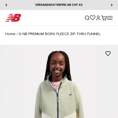
Zum Inhalt springen
VERSANDKOSTENFREI AB CHF 40
New Balance
Suche öffnen
Kundenkontos
Warenkorb
Naviga
Home
/
G NB PREMIUM BORG FLEECE ZIP THRU FUNNEL