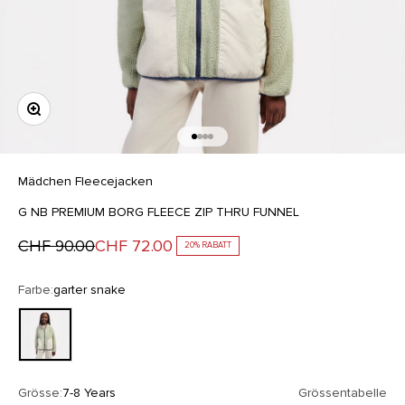
Bild vergrößern
Gehe zu Element 1
Gehe zu Element 2
Gehe zu Element 3
Gehe zu Element 4
Mädchen
Fleecejacken
G NB PREMIUM BORG FLEECE ZIP THRU FUNNEL
Regulärer Preis
Angebot
CHF 90.00
CHF 72.00
20% RABATT
Farbe:
garter snake
garter snake
Grösse:
7-8 Years
Grössentabelle