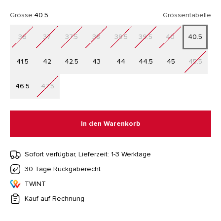
Grösse:
40.5
Grössentabelle
36
37
37.5
38
38.5
39.5
40
40.5
41.5
42
42.5
43
44
44.5
45
45.5
46.5
47.5
In den Warenkorb
Sofort verfügbar, Lieferzeit: 1-3 Werktage
30 Tage Rückgaberecht
TWINT
Kauf auf Rechnung