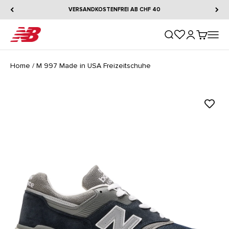
Zum Inhalt springen
VERSANDKOSTENFREI AB CHF 40
New Balance
Suche öffnen
Kundenkontos
Warenkorb
Naviga
Home
/
M 997 Made in USA Freizeitschuhe