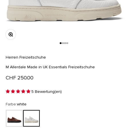
Bild vergrößern
Gehe zu Element 1
Gehe zu Element 2
Gehe zu Element 3
Gehe zu Element 4
Gehe zu Element 5
Herren
Freizeitschuhe
M Allerdale Made in UK Essentials Freizeitschuhe
Angebot
CHF 250.00
5 Bewertung(en)
Farbe:
white
brown
white