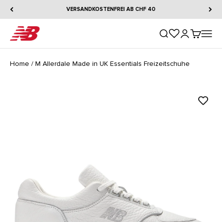
Zum Inhalt springen
VERSANDKOSTENFREI AB CHF 40
New Balance
Suche öffnen
Kundenkontos
Warenkorb
Naviga
Home
/
M Allerdale Made in UK Essentials Freizeitschuhe