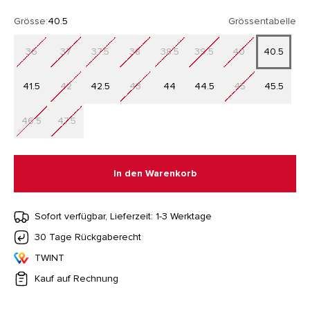
Grösse:
40.5
Grössentabelle
36
37
37.5
38
38.5
39.5
40
40.5
41.5
42
42.5
43
44
44.5
45
45.5
46.5
47.5
In den Warenkorb
Sofort verfügbar, Lieferzeit: 1-3 Werktage
30 Tage Rückgaberecht
TWINT
Kauf auf Rechnung