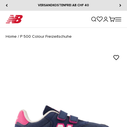
Zum Inhalt springen
VERSANDKOSTENFREI AB CHF 40
New Balance
Suche öffnen
Kundenkontos
Warenkorb
Naviga
Home
/
P 500 Colour Freizeitschuhe