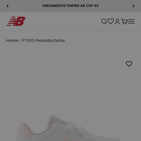
Zum Inhalt springen
VERSANDKOSTENFREI AB CHF 40
New Balance
Suche öffnen
Kundenkontos
Warenkorb
Naviga
Home
/
P 500 Freizeitschuhe