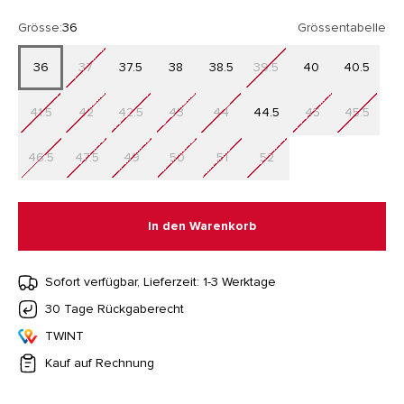
Grösse:
36
Grössentabelle
36
37
37.5
38
38.5
39.5
40
40.5
41.5
42
42.5
43
44
44.5
45
45.5
46.5
47.5
49
50
51
52
In den Warenkorb
Sofort verfügbar, Lieferzeit: 1-3 Werktage
30 Tage Rückgaberecht
TWINT
Kauf auf Rechnung