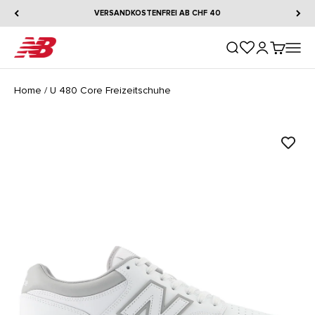
Zum Inhalt springen
VERSANDKOSTENFREI AB CHF 40
New Balance
Suche öffnen
Kundenkontos
Warenkorb
Naviga
Home
/
U 480 Core Freizeitschuhe