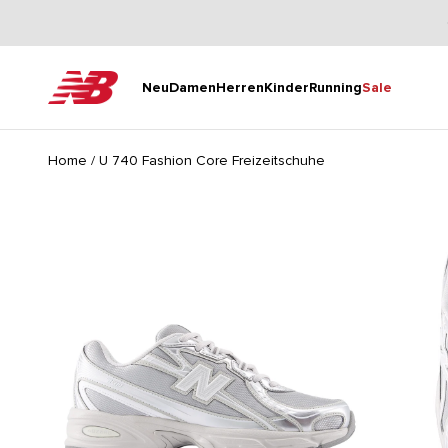
Zum Inhalt springen
New Balance
Neu
Damen
Herren
Kinder
Running
Sale
Home
/
U 740 Fashion Core Freizeitschuhe