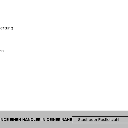
wertung
en
INDE EINEN HÄNDLER IN DEINER NÄHE