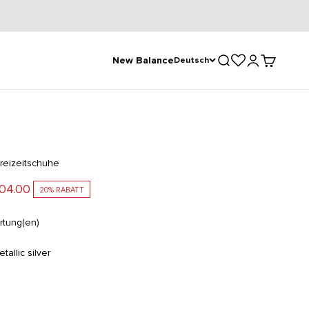
Suche öffnen
Kundenkontose
Warenkorb
New Balance
Deutsch
reizeitschuhe
ot
04.00
20% RABATT
tung(en)
etallic silver
ock
r/metallic silver