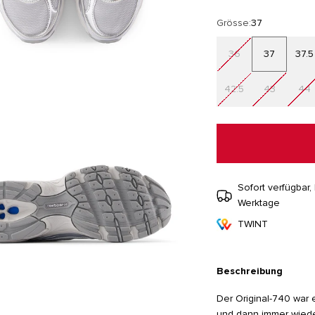
Grösse:
37
36
37
37.5
42.5
43
44
Sofort verfügbar, 
Werktage
TWINT
Beschreibung
Der Original-740 war 
und dann immer wieder