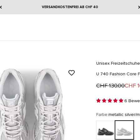
VERSANDKOSTENFREI AB CHF 40
Unisex Freizeitschuhe
U 740 Fashion Core F
Regulärer Preis
Angeb
CHF 130.00
CHF 1
6 Bewer
Farbe:
metallic silver/m
black metallic/castler
metallic silve