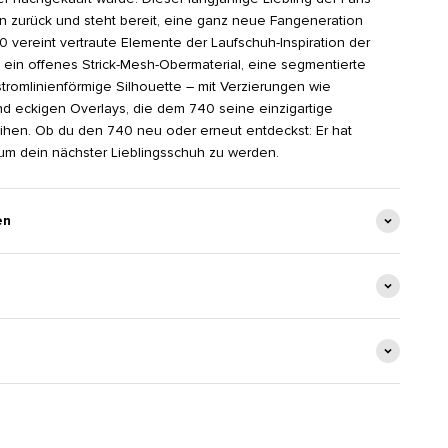
n zurück und steht bereit, eine ganz neue Fangeneration
0 vereint vertraute Elemente der Laufschuh-Inspiration der
ein offenes Strick-Mesh-Obermaterial, eine segmentierte
stromlinienförmige Silhouette – mit Verzierungen wie
d eckigen Overlays, die dem 740 seine einzigartige
rleihen. Ob du den 740 neu oder erneut entdeckst: Er hat
, um dein nächster Lieblingsschuh zu werden.
en