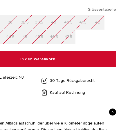
Grössentabelle
38
38.5
39.5
40
40.5
41.5
42
44.5
45
45.5
46.5
47.5
In den Warenkorb
Lieferzeit: 1-3
30 Tage Rückgaberecht
Kauf auf Rechnung
ein Alltagslaufschuh, der über viele Kilometer abgelaufen
 nachgekauft wurde. Dieser langjährige Liebling der Fans