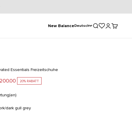
Suche öffnen
Kundenkontose
Warenkorb
New Balance
Deutsch
e
ated Essentials Freizeitschuhe
bot
200.00
20% RABATT
tung(en)
rk/dark gull grey
k gull grey