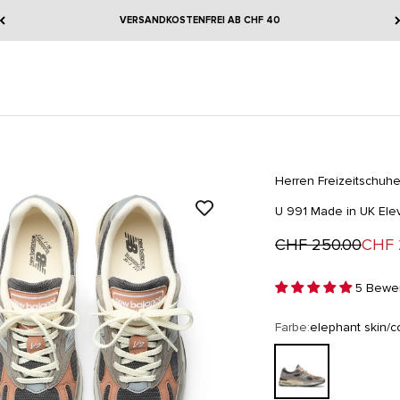
VERSANDKOSTENFREI AB CHF 40
Herren
Freizeitschuh
U 991 Made in UK Elev
Regulärer Preis
Ange
CHF 250.00
CHF 
5 Bewer
Farbe:
elephant skin/co
elephant skin/cork/dar