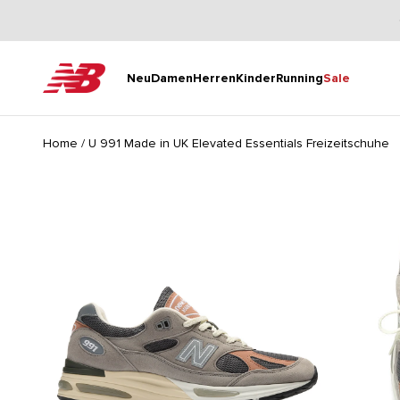
Zum Inhalt springen
New Balance
Neu
Damen
Herren
Kinder
Running
Sale
Home
/
U 991 Made in UK Elevated Essentials Freizeitschuhe