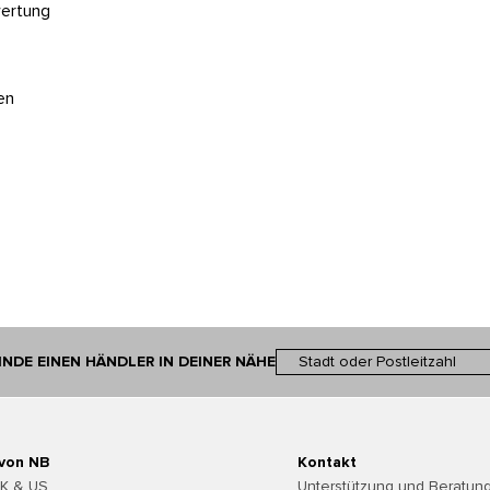
wertung
en
INDE EINEN HÄNDLER IN DEINER NÄHE
 von NB
Kontakt
UK & US
Unterstützung und Beratung