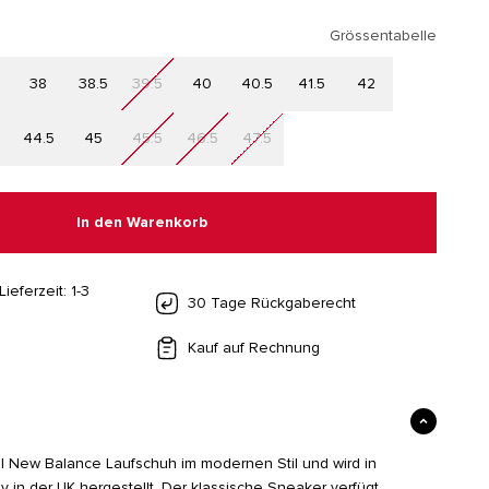
Grössentabelle
38
38.5
39.5
40
40.5
41.5
42
44.5
45
45.5
46.5
47.5
In den Warenkorb
Lieferzeit: 1-3
30 Tage Rückgaberecht
Kauf auf Rechnung
nal New Balance Laufschuh im modernen Stil und wird in
by in der UK hergestellt. Der klassische Sneaker verfügt