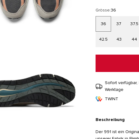
Grösse:
36
36
37
37.5
42.5
43
44
Sofort verfügbar, 
Werktage
TWINT
Beschreibung
Der 991 ist ein Origi
unserer Fabrik in Flim