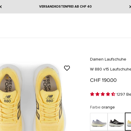
VERSANDKOSTENFREI AB CHF 40
Damen
Laufschuhe
W 880 v15 Laufschuh
Angebot
CHF 190.00
1297 Be
Farbe:
orange
pearl grey
black cemen
or