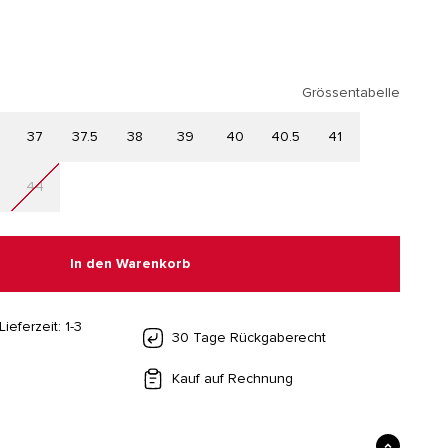
allic
cosmic jade
Grössentabelle
37
37.5
38
39
40
40.5
41
44
In den Warenkorb
Lieferzeit: 1-3
30 Tage Rückgaberecht
Kauf auf Rechnung