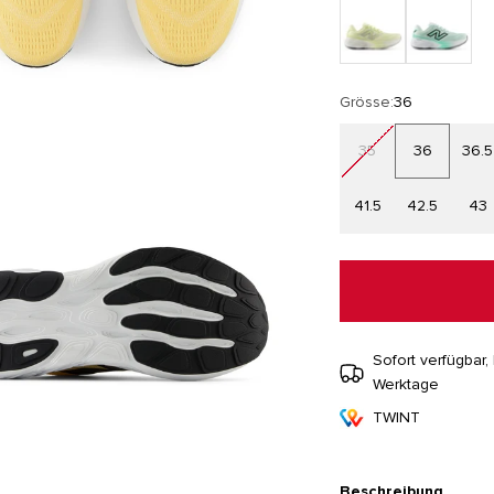
fennel seed/silver met
bright mint/
Grösse:
36
35
36
36.5
41.5
42.5
43
Sofort verfügbar, 
Werktage
TWINT
Beschreibung