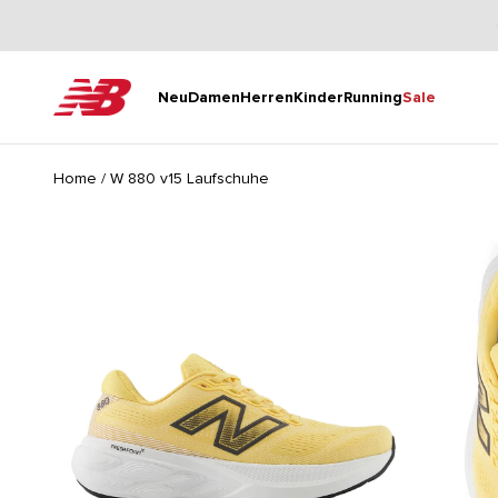
Zum Inhalt springen
New Balance
Neu
Damen
Herren
Kinder
Running
Sale
Home
/
W 880 v15 Laufschuhe