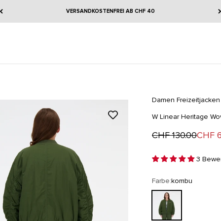
VERSANDKOSTENFREI AB CHF 40
Damen
Freizeitjacken
W Linear Heritage W
Regulärer Preis
Angeb
CHF 130.00
CHF 6
3 Bewer
Farbe:
kombu
kombu