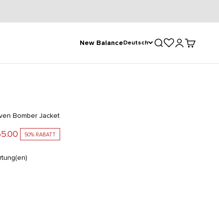
Suche öffnen
Kundenkontose
Warenkorb
New Balance
Deutsch
oven Bomber Jacket
ot
5.00
50% RABATT
tung(en)