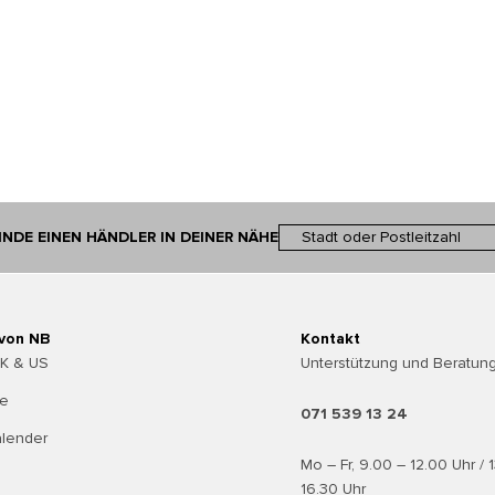
INDE EINEN HÄNDLER IN DEINER NÄHE
 von NB
Kontakt
UK & US
Unterstützung und Beratung
te
071 539 13 24
alender
Mo – Fr, 9.00 – 12.00 Uhr / 
16.30 Uhr