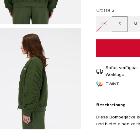
Grösse:
S
XS
S
M
Sofort verfügbar, 
Werktage
TWINT
Beschreibung
Diese Bomberjacke ist
und bietet einen zeitl