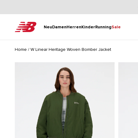
Zum Inhalt springen
New Balance
Neu
Damen
Herren
Kinder
Running
Sale
Home
/
W Linear Heritage Woven Bomber Jacket