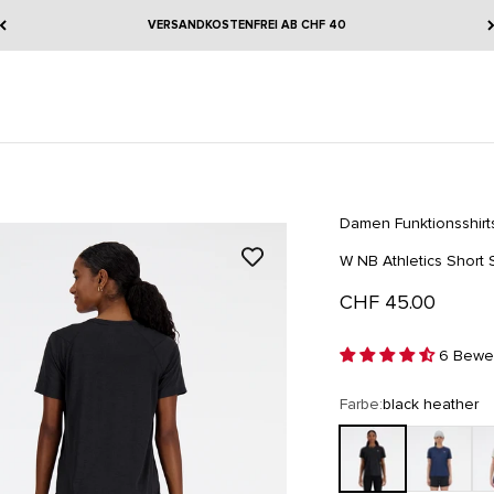
VERSANDKOSTENFREI AB CHF 40
Damen
Funktionsshirt
W NB Athletics Short
Angebot
CHF 45.00
6 Bewer
Farbe:
black heather
black heather
nb navy hea
as