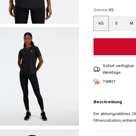
Grösse:
XS
XS
S
M
Sofort verfügbar, 
Werktage
TWINT
Beschreibung
Ein atmungsaktives Ob
Fitnessstudios entwic