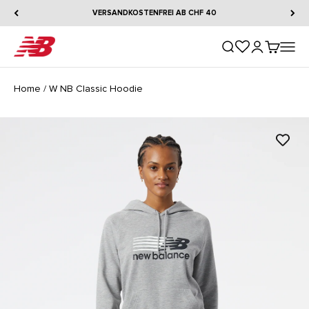
Zum Inhalt springen
VERSANDKOSTENFREI AB CHF 40
New Balance
Suche öffnen
Kundenkontos
Warenkorb
Naviga
Home
/
W NB Classic Hoodie